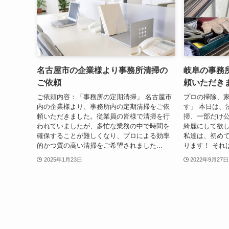
名古屋市の企業様より事務所清掃の
岐阜の事務
ご依頼
頼いただき
ご依頼内容：「事務所の定期清掃」 名古屋市
プロの掃除、
内の企業様より、事務所内の定期清掃をご依
す」 本日は、
頼いただきました。従業員の皆様で清掃を行
掃、一部だけ公
われていましたが、多忙な業務の中で時間を
綺麗にして欲し
確保することが難しくなり、プロによる効率
私達は、初め
的かつ質の高い清掃をご希望されました...
ります！ それは
2025年1月23日
2022年9月27日