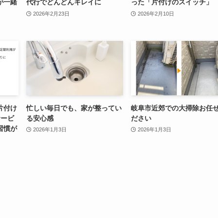
が一緒
代行でどんどんキレイに
った「片付けのスイッチ」
2026年2月23日
2026年2月10日
片付け
忙しい毎日でも、家が整ってい
岐阜市近郊での大掃除お任
サービ
る安心感
ださい
習慣が
2026年1月3日
2026年1月3日