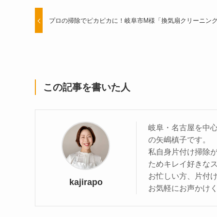
プロの掃除でピカピカに！岐阜市M様「換気扇クリーニン
この記事を書いた人
岐阜・名古屋を中
の矢嶋槙子です。
私自身片付け掃除
ためキレイ好きな
お忙しい方、片付
kajirapo
お気軽にお声かけ