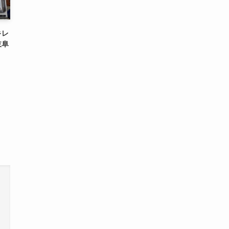
キレ
岐阜