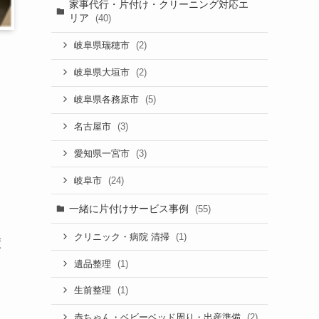
家事代行・片付け・クリーニング対応エ
リア
(40)
(2)
岐阜県瑞穂市
(2)
岐阜県大垣市
(5)
岐阜県各務原市
(3)
名古屋市
(3)
愛知県一宮市
(24)
岐阜市
一緒に片付けサービス事例
(55)
(1)
クリニック・病院 清掃
度
(1)
遺品整理
(1)
生前整理
(2)
赤ちゃん・ベビーベッド周り・出産準備